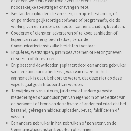
of er een wettelijke controle over uitoefent, of u alle
noodzakelijke toelatingen ontvangen hebt.
Bestanden uploaden die virussen, corrupte bestanden, of
enige andere gelijksoortige software of programma’s, die de
werking van een ander’s computer kunnen schaden, bevatten.
Goederen of diensten adverteren of te koop aanbieden of
kopen van voor enig bedrijfsdoel, tenzij de
Communicatiedienst zulke berichten toestaat.
Enquêtes, wedstrijden, piramidesystemen of kettingbrieven
uitvoeren of doorsturen.
Enig bestand downloaden geplaatst door een andere gebruiker
van een Communicatiedienst, waarvan u weet of het
aannemelijk is dat u behoort te weten, dat deze niet op deze
wijze legaal gedistribueerd kan worden.
Toewijzingen van auteurs, juridische of andere gepaste
mededelingen of aanduidingen van eigendom of het etiket van
de herkomst of bron van de software of ander materiaal dat het
bestand, gekregen middels uploaden, bevat, falsificeren of
wissen.
Een andere gebruiker in het gebruiken of genieten van de
Communicatiediensten beperken of remmen.