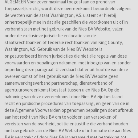
ALGEMEEN Voor zover maximaal toegestaan op grond van
toepasselijk recht, wordt deze overeenkomst beoordeeld volgens
de wetten van de staat Washington, V.S. u stemt er hierbij
onherroepelijk mee in dat alle geschillen die voortkomen uit of in
verband staan met het gebruik van de Nies BV Website, vallen
onder de exclusieve jurisdictie en locatie van de
staatsrechtbanken of federale rechtbanken van King County,
Washington, V.S. Gebruik van de Nies BV Website is
ongeautoriseerd binnen jurisdicties die niet alle regels van deze
voorwaarden en bepalingen nakomen, met inbegrip van en zonder
beperking deze paragraaf. U verklaart dat er uit hoofde van deze
overeenkomst of het gebruik van de Nies BV Website geen
samenwerkingsverband partnerschap, dienstverband of
agentuurovereenkomst bestaat tussen u en Nies BV. Op de
nakoming van deze overeenkomst door Nies BV zijn bestaand
recht en juridische procedures van toepassing, en geen van de in
deze Algemene Voorwaarden opgenomen bepalingen doet afbreuk
aan het recht van Nies BV om te voldoen aan verzoeken of
vereisten van de overheid, politie en justitie die verband houden
met uw gebruik van de Nies BV Website of informatie die aan Nies
BV is verstrekt of door Nies BV is verzameld met betrekking tot