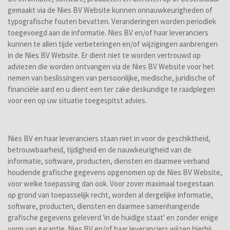
gemaakt via de Nies BV Website kunnen onnauwkeurigheden of
typografische fouten bevatten. Veranderingen worden periodiek
toegevoegd aan de informatie. Nies BV en/of haar leveranciers
kunnen te allen tijde verbeteringen en/of wijzigingen aanbrengen
in de Nies BV Website. Er dient niet te worden vertrouwd op
adviezen die worden ontvangen via de Nies BV Website voor het
nemen van beslissingen van persoonlijke, medische, juridische of
financiële aard en u dient een ter zake deskundige te raadplegen
voor een op uw situatie toegespitst advies.
Nies BV en haar leveranciers staan niet in voor de geschiktheid,
betrouwbaarheid, tijdigheid en de nauwkeurigheid van de
informatie, software, producten, diensten en daarmee verband
houdende grafische gegevens opgenomen op de Nies BV Website,
voor welke toepassing dan ook. Voor zover maximaal toegestaan
op grond van toepasselijk recht, worden al dergelijke informatie,
software, producten, diensten en daarmee samenhangende
grafische gegevens geleverd 'in de huidige staat' en zonder enige
vorm van garantie. Nies BV en/of haar leveranciers wijzen hierbij